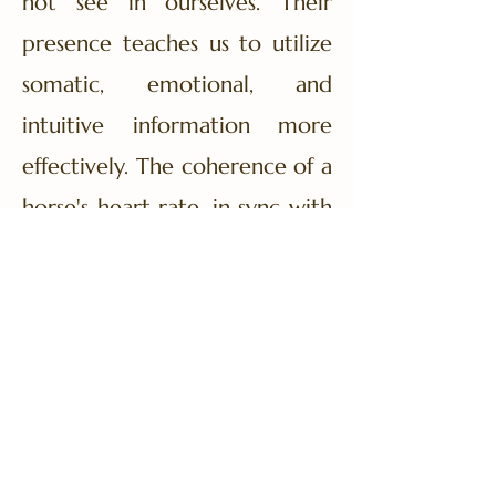
not see in ourselves. Their
presence teaches us to utilize
somatic, emotional, and
intuitive information more
effectively. The coherence of a
horse's heart rate, in sync with
its breathing and brain activity,
can positively influence human
heart coherence, leading to
beneficial physiological states.
Meditating with horses offers
a simple, serene way to
harness these animals' ability