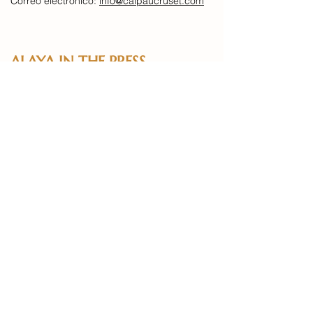
Correo electrónico:
info@calpaucruset.com
ALAYA IN THE PRESS
Alaya was rated as one of Europe's Top
10 Best Health and Wellness Escapes by
Easy Jet travel.