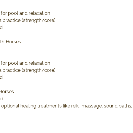
 for pool and relaxation
 practice (strength/core)
ed
ith Horses
 for pool and relaxation
 practice (strength/core)
ed
Horses
ed
 optional healing treatments like reiki, massage, sound baths,