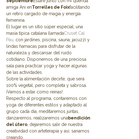
Septiembre
Estaré junto con mi querida 
amiga Ani en
Torrelles de Foix
facilitando 
un retiro cargado de magia y energía 
femenina.
El lugar es un sitio súper especial, una 
masía típica catalana llamada
Cruset Cal 
Pau
, con jardines, piscina, sauna, jacuzzi y 
lindas hamacas para disfrutar de la 
naturaleza y descansar del ruido 
cotidiano. Disponemos de una preciosa 
sala para practicar yoga y hacer algunas 
de las actividades.
Sobre la alimentación decirte, que será 
100% vegetal, pero completa y sabrosa. 
¡Vamos a estar como reinas!
Respecto al programa, contaremos con 
yoga de diferentes estilos y adaptado al 
grupo cada día, meditaremos juntas, 
danzaremos, realizaremos una
bendición 
del útero
, dejaremos salir de nuestra 
creatividad con arteterapia y así, sanarnos 
creando.