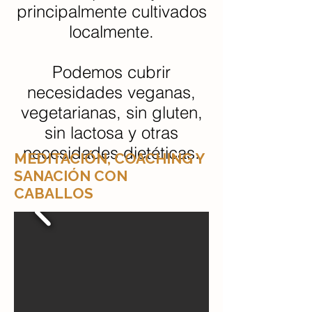
principalmente cultivados
localmente.
Podemos cubrir
necesidades veganas,
vegetarianas, sin gluten,
sin lactosa y otras
necesidades dietéticas.
MEDITACIÓN, COACHING Y
SANACIÓN CON
CABALLOS