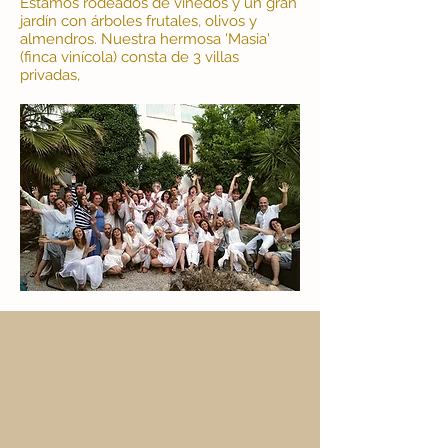
Estamos rodeados de viñedos y un gran
jardín con árboles frutales, olivos y
almendros. Nuestra hermosa 'Masia'
(finca vinícola) consta de 3 villas
privadas,